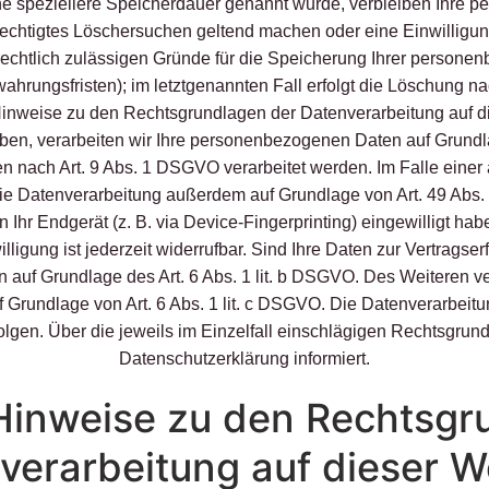
ne speziellere Speicherdauer genannt wurde, verbleiben Ihre p
erechtigtes Löschersuchen geltend machen oder eine Einwilligun
rechtlich zulässigen Gründe für die Speicherung Ihrer persone
ahrungsfristen); im letztgenannten Fall erfolgt die Löschung nac
inweise zu den Rechtsgrundlagen der Datenverarbeitung auf d
aben, verarbeiten wir Ihre personenbezogenen Daten auf Grundlag
n nach Art. 9 Abs. 1 DSGVO verarbeitet werden. Im Falle einer 
die Datenverarbeitung außerdem auf Grundlage von Art. 49 Abs. 
n Ihr Endgerät (z. B. via Device-Fingerprinting) eingewilligt hab
gung ist jederzeit widerrufbar. Sind Ihre Daten zur Vertragser
 auf Grundlage des Art. 6 Abs. 1 lit. b DSGVO. Des Weiteren ver
auf Grundlage von Art. 6 Abs. 1 lit. c DSGVO. Die Datenverarbei
rfolgen. Über die jeweils im Einzelfall einschlägigen Rechtsgru
Datenschutzerklärung informiert.
Hinweise zu den Rechtsgr
verarbeitung auf dieser W