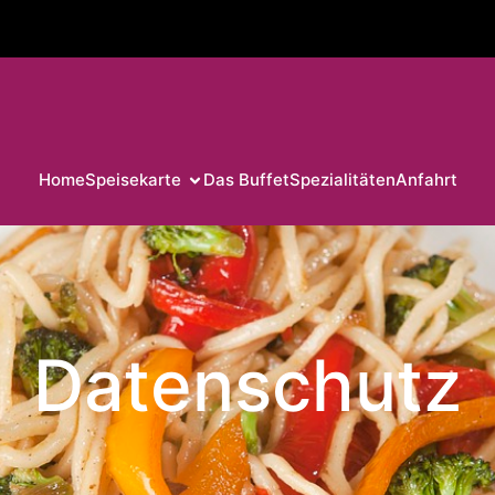
Home
Speisekarte
Das Buffet
Spezialitäten
Anfahrt
Datenschutz