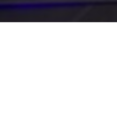
Unsere Öffnungszeiten
Montag ist Ruhetag
(außer an Feiertagen)
Tisch reservieren:
04222-8058191