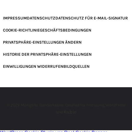
IMPRESSUM
DATENSCHUTZ
DATENSCHUTZ FÜR E-MAIL-SIGNATUR
COOKIE-RICHTLINIE
GESCHÄFTSBEDINGUNGEN
PRIVATSPHÄRE-EINSTELLUNGEN ÄNDERN
HISTORIE DER PRIVATSPHÄRE-EINSTELLUNGEN
EINWILLIGUNGEN WIDERRUFEN
BILDQUELLEN
© 2026 Mongolei Ganderkesee. Created for free using WordPress
Kubio
and