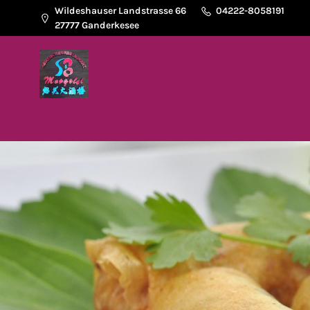
Wildeshauser Landstrasse 66
04222-8058191
27777 Ganderkesee